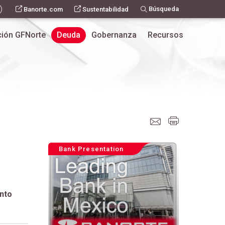
Búsqueda
Banorte.com
Sustentabilidad
ión GFNorte
Deuda
Gobernanza
Recursos
Bank Presentation
Fecha
Fecha de
Ver
nto
Moneda
de
vencimiento
detalle
emision