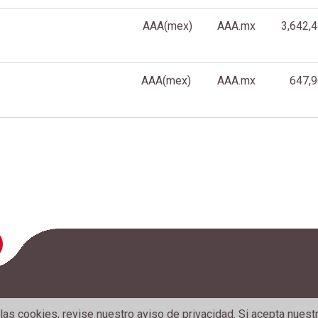
AAA(mex)
AAA.mx
3,642,
AAA(mex)
AAA.mx
647,
n las cookies, revise nuestro
aviso de privacidad
. Si acepta nues