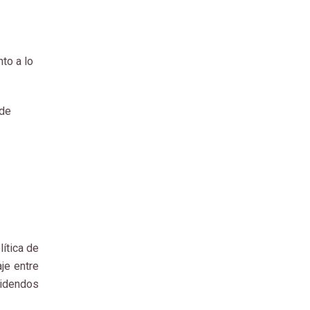
to a lo
 de
ítica de
je entre
ividendos