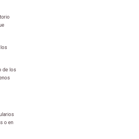
torio
que
 los
o de los
menos
ularios
s o en