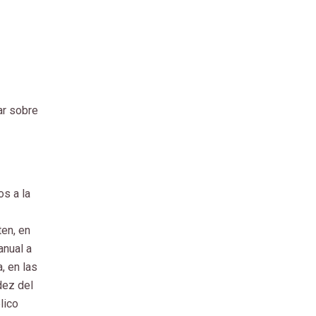
ar sobre
os a la
ten, en
anual a
, en las
dez del
lico