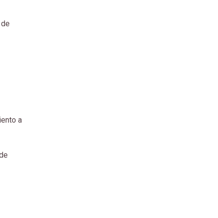
 de
iento a
 de