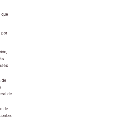
l que
z por
ión,
más
meses
a de
a
eral de
ón de
centaje