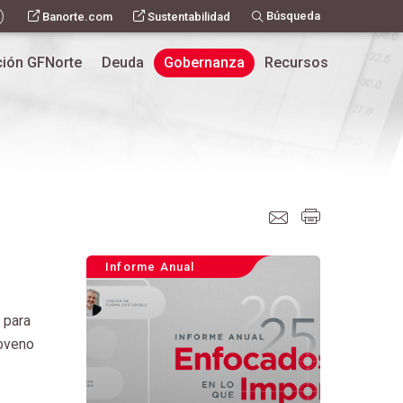
Búsqueda
Banorte.com
Sustentabilidad
ión GFNorte
Deuda
Gobernanza
Recursos
Informe Anual
 para
noveno